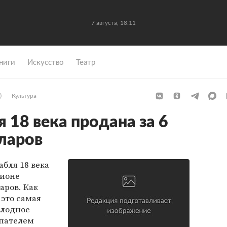
7 августа, 18:11
ниги
Искусство
Театр
)
Культура
 18 века продана за 6
ларов
бля 18 века
ционе
аров. Как
 это самая
олодное
упателем