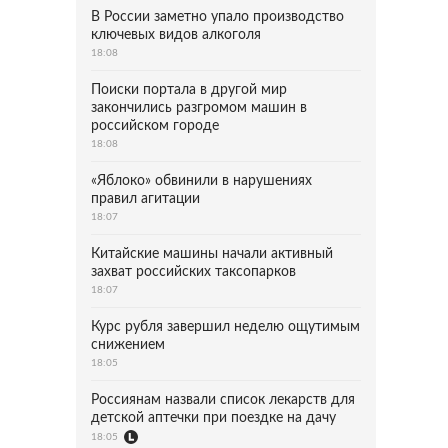
В России заметно упало производство
ключевых видов алкоголя
18:08
Поиски портала в другой мир
закончились разгромом машин в
российском городе
18:08
«Яблоко» обвинили в нарушениях
правил агитации
18:07
Китайские машины начали активный
захват российских таксопарков
18:07
Курс рубля завершил неделю ощутимым
снижением
18:05
Россиянам назвали список лекарств для
детской аптечки при поездке на дачу
18:05