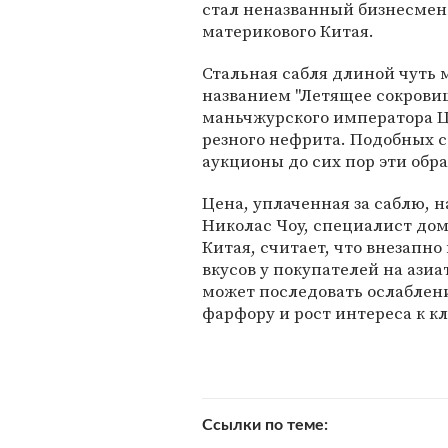
стал неназванный бизнесмен
материкового Китая.
Стальная сабля длиной чуть 
названием "Летящее сокровищ
маньчжурского императора Ця
резного нефрита. Подобных с
аукционы до сих пор эти обр
Цена, уплаченная за саблю, 
Николас Чоу, специалист дома
Китая, считает, что внезапн
вкусов у покупателей на ази
может последовать ослаблен
фарфору и рост интереса к к
Ссылки по теме