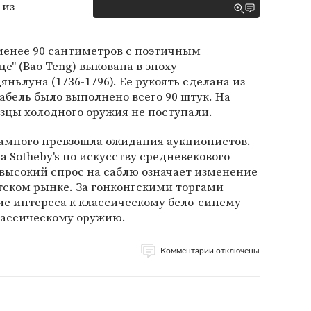
 из
менее 90 сантиметров с поэтичным
е" (Bao Teng) выкована в эпоху
ньлуна (1736-1796). Ее рукоять сделана из
абель было выполнено всего 90 штук. На
азцы холодного оружия не поступали.
намного превзошла ожидания аукционистов.
 Sotheby's по искусству средневекового
о высокий спрос на саблю означает изменение
атском рынке. За гонконгскими торгами
ие интереса к классическому бело-синему
лассическому оружию.
Комментарии отключены