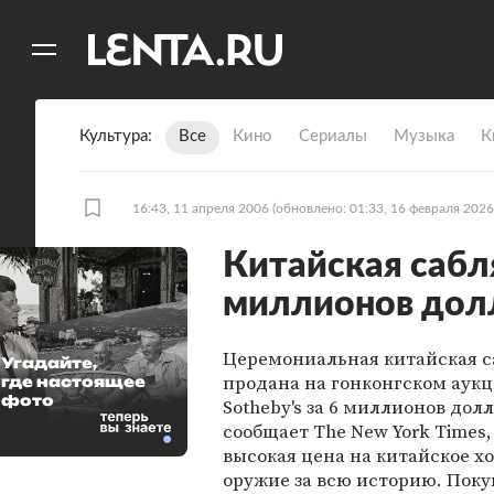
11
A
Культура
Все
Кино
Сериалы
Музыка
К
16:43, 11 апреля 2006
(обновлено: 01:33, 16 февраля 2026
Китайская сабля
миллионов дол
Церемониальная китайская са
Угадайте,
продана на гонконгском аук
где настоящее
фото
Sotheby's за 6 миллионов долл
сообщает The New York Times,
высокая цена на китайское х
оружие за всю историю. Пок