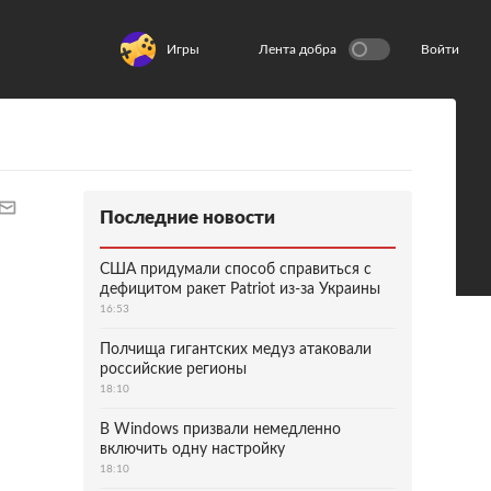
Игры
Лента добра
Войти
Последние новости
США придумали способ справиться с
дефицитом ракет Patriot из-за Украины
16:53
Полчища гигантских медуз атаковали
российские регионы
18:10
В Windows призвали немедленно
включить одну настройку
18:10