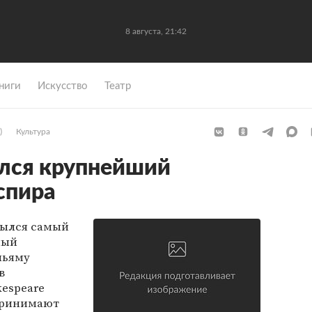
8 августа, 21:42
ниги
Искусство
Театр
)
Культура
лся крупнейший
спира
рылся самый
ный
льяму
в
kespeare
 принимают