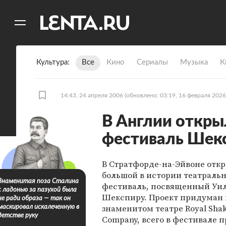
11
A
Культура
Все
Кино
Сериалы
Музыка
К
14:43, 24 апреля 2006
(обновлено: 03:19, 16 февраля 2026
В Англии откры
фестиваль Шек
В Стратфорде-на-Эйвоне отк
большой в истории театраль
Знаменитая поза Сталина
фестиваль, посвященный Уи
с ладонью за пазухой была
Шекспиру. Проект придуман 
не ради образа — так он
знаменитом театре Royal Sha
маскировал искалеченную в
детстве руку
Company, всего в фестивале