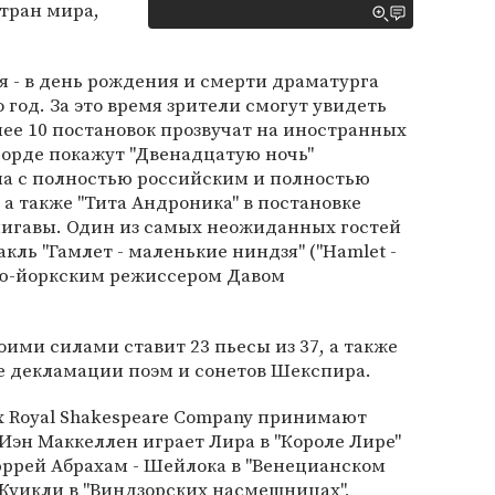
стран мира,
я - в день рождения и смерти драматурга
о год. За это время зрители смогут увидеть
нее 10 постановок прозвучат на иностранных
тфорде покажут "Двенадцатую ночь"
а с полностью российским и полностью
а также "Тита Андроника" в постановке
игавы. Один из самых неожиданных гостей
кль "Гамлет - маленькие ниндзя" ("Hamlet -
нью-йоркским режиссером Давом
оими силами ставит 23 пьесы из 37, а также
е декламации поэм и сонетов Шекспира.
х Royal Shakespeare Company принимают
Иэн Маккеллен играет Лира в "Короле Лире"
юррей Абрахам - Шейлока в "Венецианском
 Куикли в "Виндзорских насмешницах",