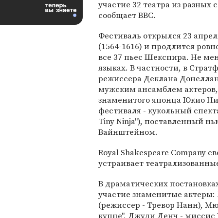
участие 32 театра из разных 
сообщает BBC.
Фестиваль открылся 23 апрел
(1564-1616) и продлится ровн
все 37 пьес Шекспира. Не ме
языках. В частности, в Стра
режиссера Деклана Донеллан
мужским ансамблем актеров, 
знаменитого японца Юкио Ни
фестиваля - кукольный спекта
Tiny Ninja"), поставленный 
Вайнштейном.
Royal Shakespeare Company св
устраивает театрализованны
В драматических постановка
участие знаменитые актеры: 
(режиссер - Тревор Нанн), М
купце", Джуди Денч - миссис