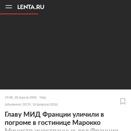
11
A
19:48, 28 апреля 2006
Мир
(обновлено: 03:59, 16 февраля 2026)
Главу МИД Франции уличили в
погроме в гостинице Марокко
Министр иностранных дел Франции