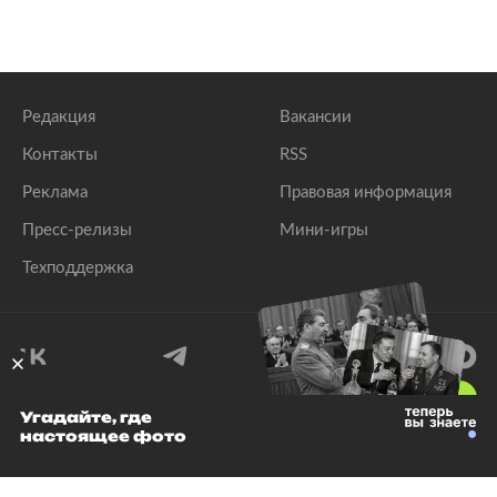
Редакция
Вакансии
Контакты
RSS
Реклама
Правовая информация
Пресс-релизы
Мини-игры
Техподдержка
18
+
Угадайте, где
настоящее фото
© 1999–2026 Все права защищены.
ООО «Лента.Ру»