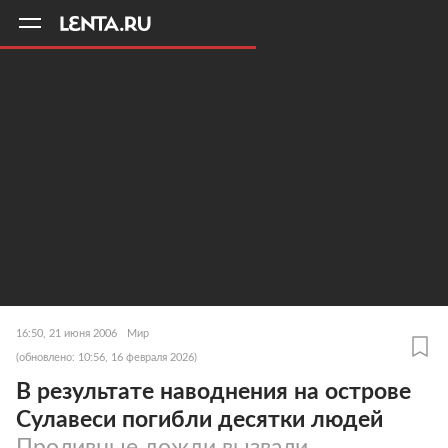
11
A
16:50, 21 июня 2006
Мир
(обновлено: 10:56, 16 февраля 2026)
В результате наводнения на острове
Сулавеси погибли десятки людей
Проливные дожди вызвали