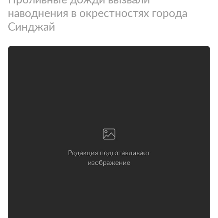
наводнения в окрестностях города
Синджай