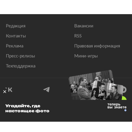
Редакция
Вакансии
Контакты
RSS
Реклама
Правовая информация
Пресс-релизы
Мини-игры
Техподдержка
18
+
Угадайте, где
настоящее фото
© 1999–2026 Все права защищены.
ООО «Лента.Ру»
Лента добра