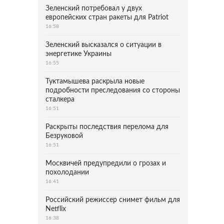
Зеленский потребовал у двух
европейских стран ракеты для Patriot
16:58
Зеленский высказался о ситуации в
энергетике Украины
16:55
Туктамышева раскрыла новые
подробности преследования со стороны
сталкера
16:51
Раскрыты последствия перелома для
Безруковой
16:51
Москвичей предупредили о грозах и
похолодании
16:41
Российский режиссер снимет фильм для
Netflix
16:38