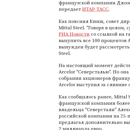
французской компании Джоз
передает
ИТАР-ТАСС
.
Как пояснил Кинш, совет дир
Mittal Steel. "Говоря в целом,
РИА Новости
со ссылкой на га
выкупить все 100 процентов A
вынужден будет рассмотреть 
Steel.
На настоящий момент действу
Arcelor "Северсталью". Но он
собрании акционеров француз
Arcelor выступил за слияние с
Как сообщалось ранее, Mittal
французской компании более
владельца "Северстали" Алек
российской компании на 25-п
предлагал дополнительно в
2 миллиарда евро.