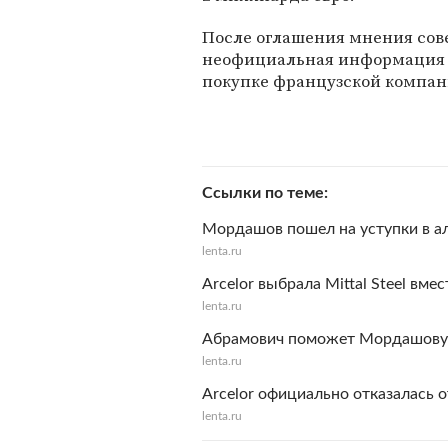
После оглашения мнения сове
неофициальная информация о
покупке французской компан
Ссылки по теме
Мордашов пошел на уступки в ал
lenta.ru
Arcelor выбрала Mittal Steel вме
lenta.ru
Абрамович поможет Мордашову в
lenta.ru
Arcelor официально отказалась от
lenta.ru