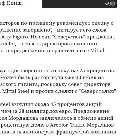
еф Кинш,
екторов по-прежнему рекомендует сделку с
 сражение завершено", - цитирует его слова
зету Figaro. Но если "Северсталь" предложит
rcelor, то совет директоров компании
это предложение и сравнить его с Mittal
ет договоренность о покупке 25 процентов
а может быть расторгнута уже 30 июня на
ского гиганта, поскольку совет директорв
 Mittal Steel и против сделки с "Северсталью".
 Steel выкупит около 45 процентов акций
 чем за 28 миллиардов евро. Предложение
сея Мордашова заключалось в обмене акций
роцентную долю в Arcelor. Также Мордашов
ыплатить акционерам французской компании