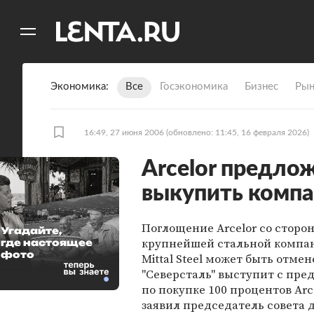
11
A
Экономика
Все
Госэкономика
Бизнес
Рын
16:49, 27 июня 2006
(обновлено: 11:45, 16 февраля 2026)
Arcelor предло
выкупить комп
Поглощение Arcelor со сторо
Угадайте,
крупнейшей стальной компа
где настоящее
фото
Mittal Steel может быть отмен
"Северсталь" выступит с пр
по покупке 100 процентов Arce
заявил председатель совета 