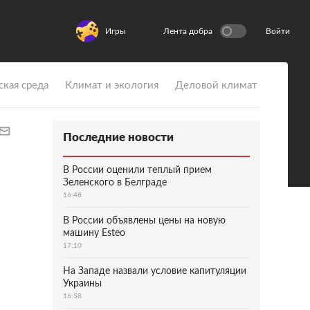
Игры
Лента добра
Войти
ская среда
Климат и экология
Деловой климат
Последние новости
В России оценили теплый прием
Зеленского в Белграде
16:48
В России объявлены цены на новую
машину Esteo
17:10
На Западе назвали условие капитуляции
Украины
16:58