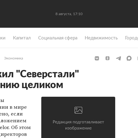
8 августа, 17:10
ки
Капитал
Социальная сфера
Недвижимость
Город
Экономика
жил "Северстали"
анию целиком
ны
нии в мире
ено, если
едложением
lor. Об этом
директоров