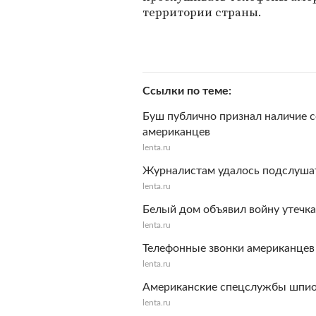
территории страны.
Ссылки по теме
Буш публично признал наличие 
американцев
lenta.ru
Журналистам удалось подслушат
lenta.ru
Белый дом объявил войну утечк
lenta.ru
Телефонные звонки американцев
lenta.ru
Американские спецслужбы шпио
lenta.ru