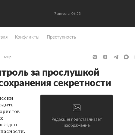
7 августа, 06:53
вия
Конфликты
Преступность
Мир
нтроль за прослушкой
сохранения секретности
иссии
одить
юристов
их
раждан
опасности.