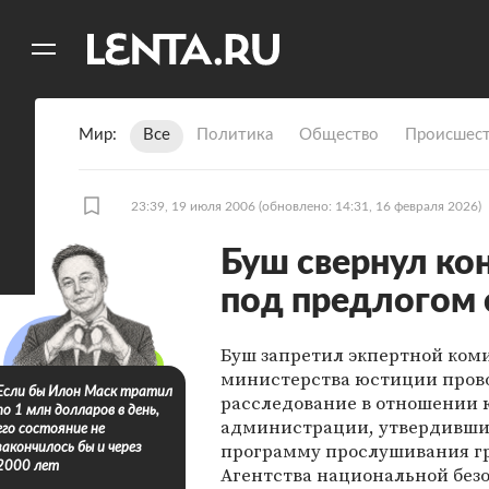
11
A
Мир
Все
Политика
Общество
Происшест
23:39, 19 июля 2006
(обновлено: 14:31, 16 февраля 2026)
Буш свернул ко
под предлогом 
Буш запретил экпертной ком
министерства юстиции пров
Если бы Илон Маск тратил
расследование в отношении 
по 1 млн долларов в день,
администрации, утвердивш
его состояние не
программу прослушивания г
закончилось бы и через
2000 лет
Агентства национальной без