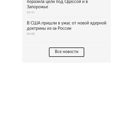
поразила цели под Одессой и в
Запорожье
06:11
В США пришли в ужас от новой ядерной
доктрины из-за России
06:00
Все новости