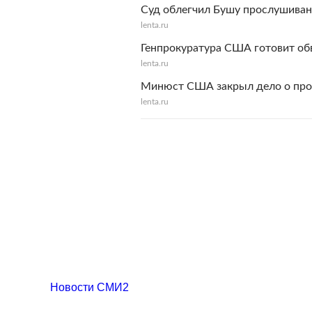
Суд облегчил Бушу прослушиван
lenta.ru
Генпрокуратура США готовит об
lenta.ru
Минюст США закрыл дело о про
lenta.ru
Новости СМИ2