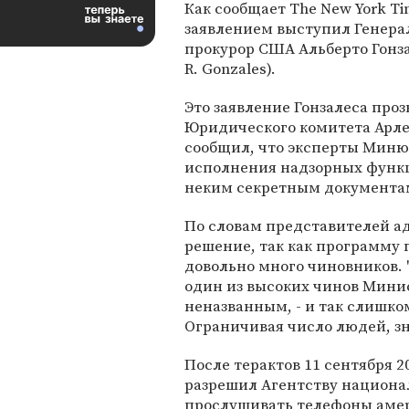
Как сообщает The New York Ti
заявлением выступил Генер
прокурор США Альберто Гонза
R. Gonzales).
Это заявление Гонзалеса проз
Юридического комитета Арлен
сообщил, что эксперты Миню
исполнения надзорных функци
неким секретным документа
По словам представителей а
решение, так как программу
довольно много чиновников. 
один из высоких чинов Мини
неназванным, - и так слишко
Ограничивая число людей, зн
После терактов 11 сентября 
разрешил Агентству национал
прослушивать телефоны амер