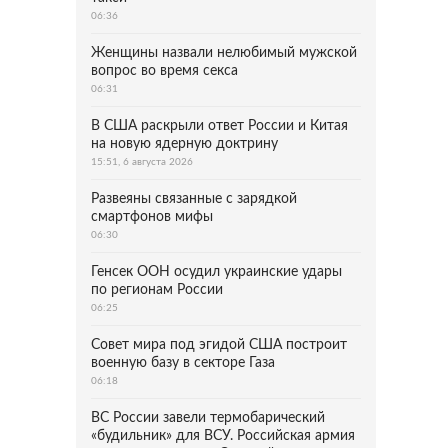
06:36
Женщины назвали нелюбимый мужской
вопрос во время секса
06:31
В США раскрыли ответ России и Китая
на новую ядерную доктрину
15:51, 6 августа 2026
Развеяны связанные с зарядкой
смартфонов мифы
06:30
Генсек ООН осудил украинские удары
по регионам России
06:25
Совет мира под эгидой США построит
военную базу в секторе Газа
06:18
ВС России завели термобарический
«будильник» для ВСУ. Российская армия