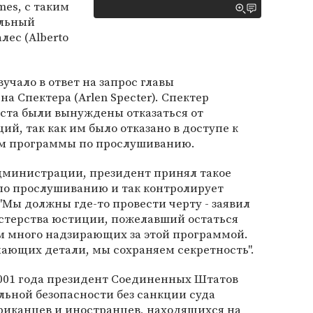
mes, с таким
альный
лес (Alberto
вучало в ответ на запрос главы
а Спектера (Arlen Specter). Спектер
ста были вынуждены отказаться от
й, так как им было отказано в доступе к
м программы по прослушиванию.
дминистрации, президент принял такое
 по прослушиванию и так контролирует
"Мы должны где-то провести черту - заявил
стерства юстиции, пожелавший остаться
м много надзирающих за этой программой.
ающих детали, мы сохраняем секретность".
2001 года президент Соединенных Штатов
ьной безопасности без санкции суда
иканцев и иностранцев, находящихся на