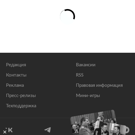
Редакция
Вакансии
Контакты
RSS
Реклама
Правовая информация
Пресс-релизы
Мини-игры
Техподдержка