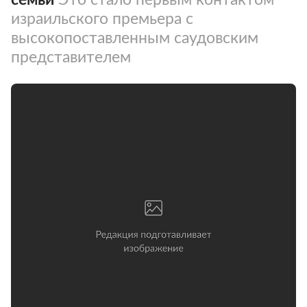
израильского премьера с
высокопоставленным саудовским
представителем