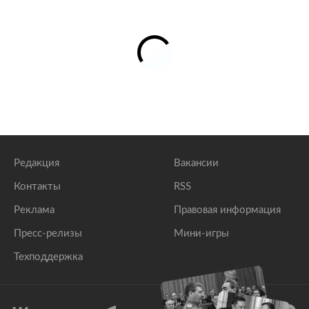
Редакция
Вакансии
Контакты
RSS
Реклама
Правовая информация
Пресс-релизы
Мини-игры
Техподдержка