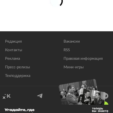
Редакция
Вакансии
Контакты
RSS
Реклама
Правовая информация
Пресс-релизы
Мини-игры
Техподдержка
18
+
Угадайте, где