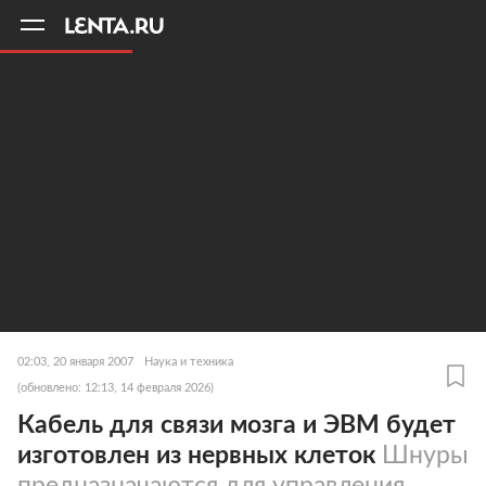
11
A
02:03, 20 января 2007
Наука и техника
(обновлено: 12:13, 14 февраля 2026)
Кабель для связи мозга и ЭВМ будет
изготовлен из нервных клеток
Шнуры
предназначаются для управления