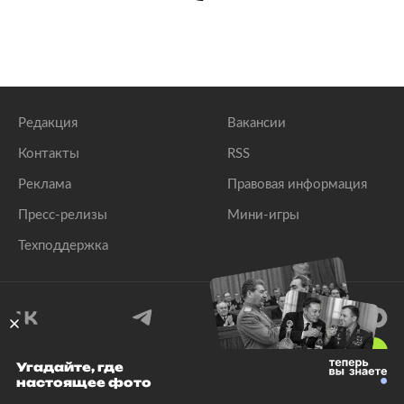
Редакция
Вакансии
Контакты
RSS
Реклама
Правовая информация
Пресс-релизы
Мини-игры
Техподдержка
18
+
Угадайте, где
настоящее фото
© 1999–2026 Все права защищены.
ООО «Лента.Ру»