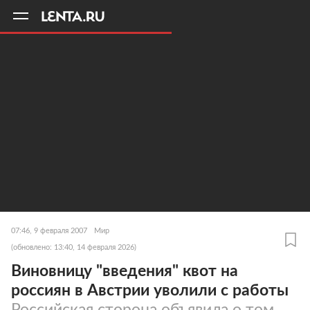
11
A
07:46, 9 февраля 2007
Мир
(обновлено: 13:40, 14 февраля 2026)
Виновницу "введения" квот на
россиян в Австрии уволили с работы
Российская сторона объявила о том,