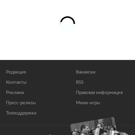
Редакция
Вакансии
Контакты
RSS
Реклама
Правовая информация
Пресс-релизы
Мини-игры
Техподдержка