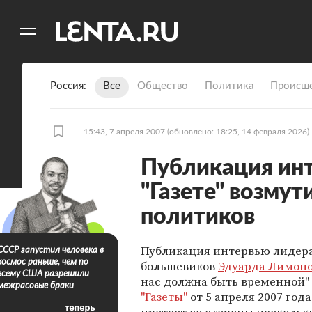
11
A
Россия
Все
Общество
Политика
Происше
15:43, 7 апреля 2007
(обновлено: 18:25, 14 февраля 2026)
Публикация ин
"Газете" возмут
политиков
Публикация интервью лидер
СССР запустил человека в
космос раньше, чем по
большевиков
Эдуарда Лимон
всему США разрешили
нас должна быть временной"
межрасовые браки
"Газеты"
от 5 апреля 2007 год