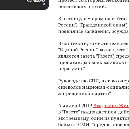
протест со стороны нескольк
российских партий.
В пятницу вечером на сайтах
России", "Гражданской силы"
появились заявления, осужд
В частности, заместитель се
"Единой России" заявил, что
является газета "Газета", пр
пропаганды своих взглядов с
неразумно".
Руководство СПС, в свою очер
символов национал-социалис
запрещенной партии".
А лидер ЛДПР
Владимир Жир
в "Газете" подпадает под де
экстремизму, один из пункто
бойкота СМИ, "предоставля