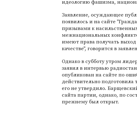
идеологию фашизма, национа
Заявление, осуждающее публи
появилось и на сайте "Гражд
призывами к насильственным
межнациональных конфликтов
имеют права получать выход
качестве", говорится в заявле
Однако в субботу утром лиде
заявил в интервью радиоста
опубликован на сайте по ошиб
действительно подготовила т
его не утвердило. Барщевский
сайта партии, однако, по сост
прежнему был открыт.