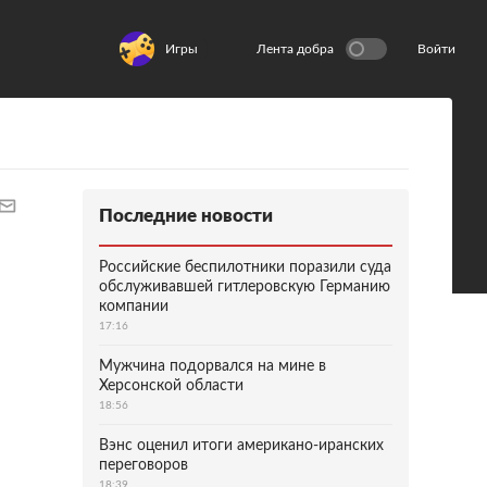
Игры
Лента добра
Войти
Последние новости
Российские беспилотники поразили суда
обслуживавшей гитлеровскую Германию
компании
17:16
Мужчина подорвался на мине в
Херсонской области
18:56
Вэнс оценил итоги американо-иранских
переговоров
18:39