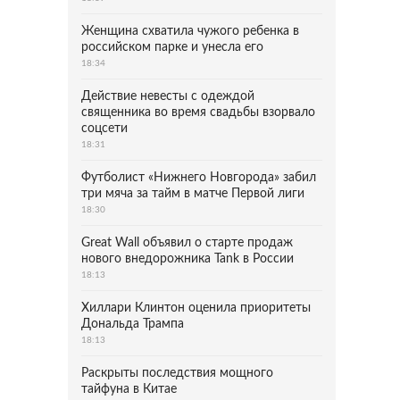
Женщина схватила чужого ребенка в
российском парке и унесла его
18:34
Действие невесты с одеждой
священника во время свадьбы взорвало
соцсети
18:31
Футболист «Нижнего Новгорода» забил
три мяча за тайм в матче Первой лиги
18:30
Great Wall объявил о старте продаж
нового внедорожника Tank в России
18:13
Хиллари Клинтон оценила приоритеты
Дональда Трампа
18:13
Раскрыты последствия мощного
тайфуна в Китае