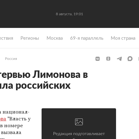
8 августа, 19:01
ствия
Регионы
Москва
69-я параллель
Моя страна
Россия
тервью Лимонова в
ила российских
а национал-
ова
"Власть у
 в номере
а вызвала