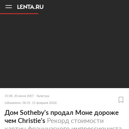
11
A
15:08, 20 июня 2007
Культура
(обновлено: 00:25, 15 февраля 2026)
Дом Sotheby's продал Моне дороже
чем Christie's
Рекорд стоимости
картин французского импрессиониста