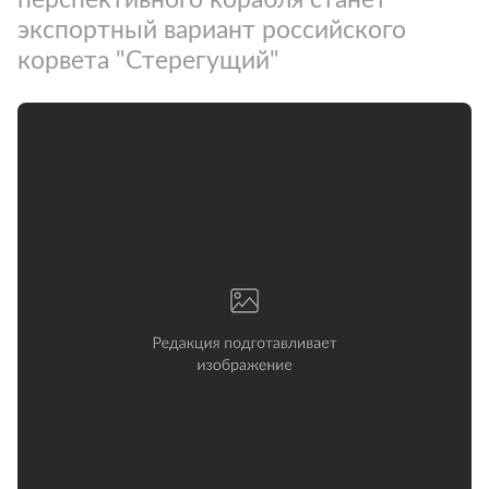
экспортный вариант российского
корвета "Стерегущий"