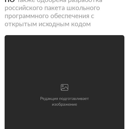
российского пакета школьного
программного обеспечения с
открытым исходным кодом