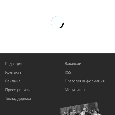
Редакция
Вакансии
Контакты
RSS
Реклама
Правовая информация
Пресс-релизы
Мини-игры
Техподдержка