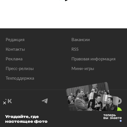
Редакция
Вакансии
Контакты
RSS
Реклама
Правовая информация
Пресс-релизы
Мини-игры
Техподдержка
18
+
Угадайте, где
настоящее фото
© 1999–2026 Все права защищены.
ООО «Лента.Ру»