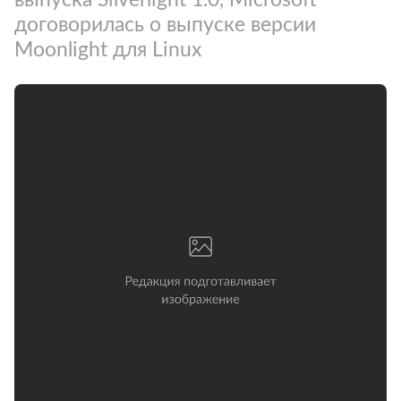
договорилась о выпуске версии
Moonlight для Linux