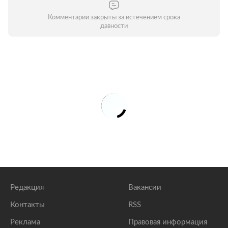
Комментарии закрыты за истечением срока
давности
Редакция
Вакансии
Контакты
RSS
Реклама
Правовая информация