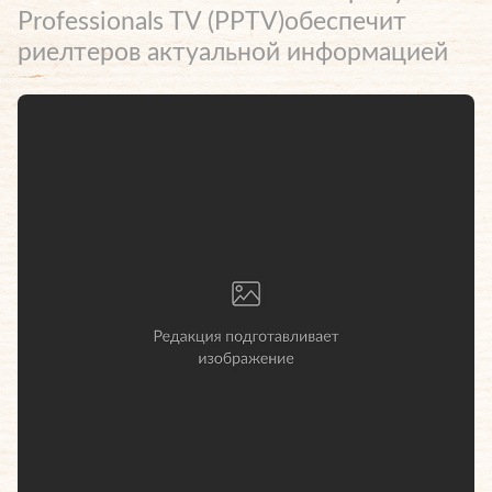
Professionals TV (PPTV)обеспечит
риелтеров актуальной информацией