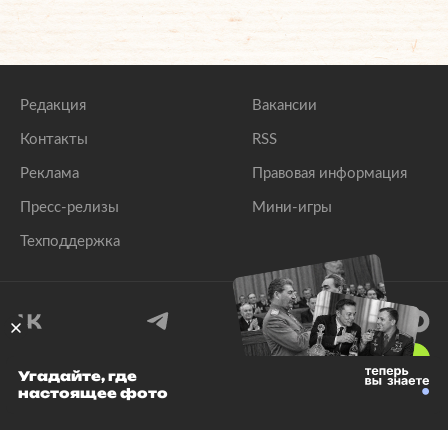
Редакция
Вакансии
Контакты
RSS
Реклама
Правовая информация
Пресс-релизы
Мини-игры
Техподдержка
18
+
Угадайте, где
настоящее фото
© 1999–2026 Все права защищены.
ООО «Лента.Ру»