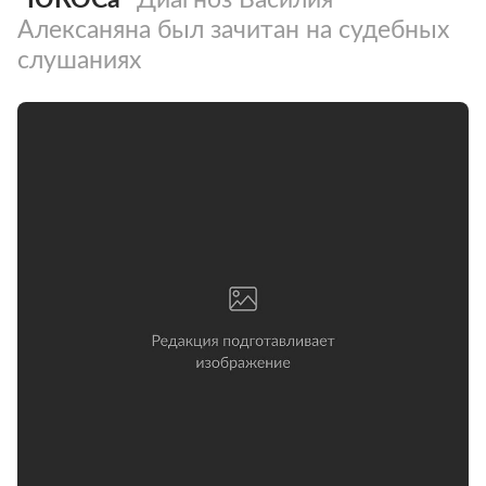
Алексаняна был зачитан на судебных
слушаниях