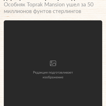
Особняк Toprak Mansion ушел за 50
миллионов фунтов стерлингов