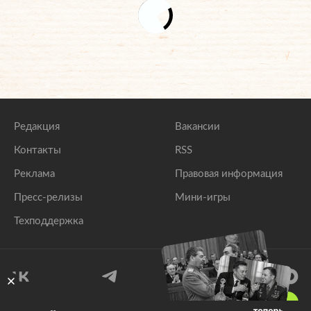
Редакция
Вакансии
Контакты
RSS
Реклама
Правовая информация
Пресс-релизы
Мини-игры
Техподдержка
18
+