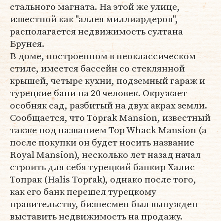
стального магната. На этой же улице,
известной как "аллея миллиардеров",
располагается недвижимость султана
Брунея.
В доме, построенном в неоклассическом
стиле, имеется бассейн со стеклянной
крышей, четыре кухни, подземный гараж и
турецкие бани на 20 человек. Окружает
особняк сад, разбитый на двух акрах земли.
Сообщается, что Toprak Mansion, известный
также под названием Top Whack Mansion (а
после покупки он будет носить название
Royal Mansion), несколько лет назад начал
строить для себя турецкий банкир Халис
Топрак (Halis Toprak), однако после того,
как его банк перешел турецкому
правительству, бизнесмен был вынужден
выставить недвижимость на продажу.