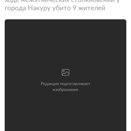
города Накуру убито 9 жителей