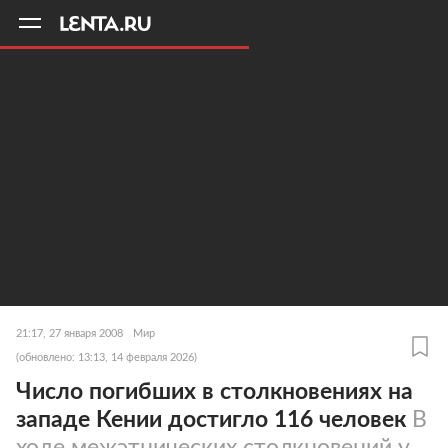
11
A
21:17, 27 января 2008
Мир
(обновлено: 13:13, 14 февраля 2026)
Число погибших в столкновениях на
западе Кении достигло 116 человек
В
ходе межэтнических столкновений у