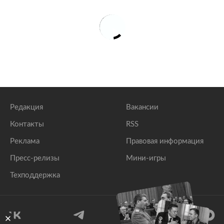
Редакция
Вакансии
Контакты
RSS
Реклама
Правовая информация
Пресс-релизы
Мини-игры
Техподдержка