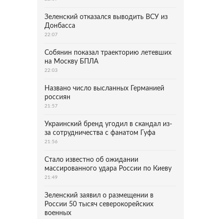
Зеленский отказался выводить ВСУ из
Донбасса
22:07
Собянин показал траекторию летевших
на Москву БПЛА
22:03
Названо число высланных Германией
россиян
21:57
Украинский бренд угодил в скандал из-
за сотрудничества с фанатом Гуфа
21:56
Стало известно об ожидании
массированного удара России по Киеву
21:49
Зеленский заявил о размещении в
России 50 тысяч северокорейских
военных