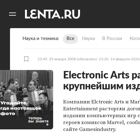
11
A
Наука и техника
Все
Наука
В России
Кос
23:49, 29 января 2008
(обновлено: 13:20, 14 февраля 2026
Electronic Arts 
крупнейшим из
Компании Elctronic Arts и Mar
Угадайте,
Entertainment расторгли дого
где настоящее
фото
издании компьютерных игр с
героев комиксов Marvel, сооб
сайте Gamesindustry.