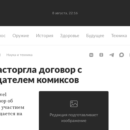
8 августа, 22:16
мос
Оружие
История
Здоровье
Будущее
Техника
)
Наука и техника
расторгла договор с
дателем комиксов
vel
вор об
 участием
щается на