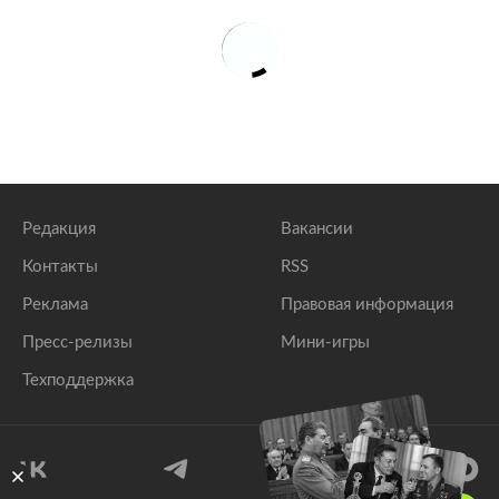
Редакция
Вакансии
Контакты
RSS
Реклама
Правовая информация
Пресс-релизы
Мини-игры
Техподдержка