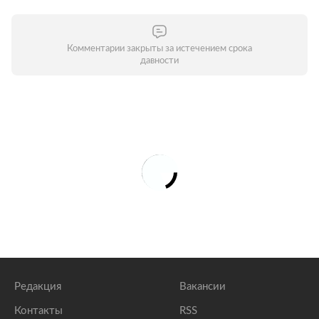
Комментарии закрыты за истечением срока
давности
Редакция
Вакансии
Контакты
RSS