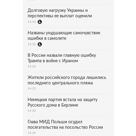
Долговую нагрузку Украины и
перспективы ее выплат оценили
14:33
Названы ухудшающие самочувствие
ошибки в самолете
14:33
В России назвали главную ошибку
Трампа в войне с Ираном
14:33
Жители российского города лишились
последнего центрального пляжа
14:33
Немецкая партия встала на защиту
Русского дома в Берлине
14:30
Глава МИД Польши осудил
посягательства на посольство России
14:29