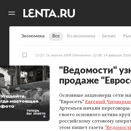
11
A
Экономика
Все
Госэкономика
Бизнес
Рын
13:25, 16 апреля 2008
(обновлено: 22:08, 14 февраля 2026
"Ведомости" уз
продаже "Еврос
Основные акционеры сети ма
Угадайте,
"Евросеть"
Евгений Чичварки
где настоящее
фото
Артемьев начали переговоры
своего основного актива кр
российскому сотовому опера
этом пишет газета
"Ведомост