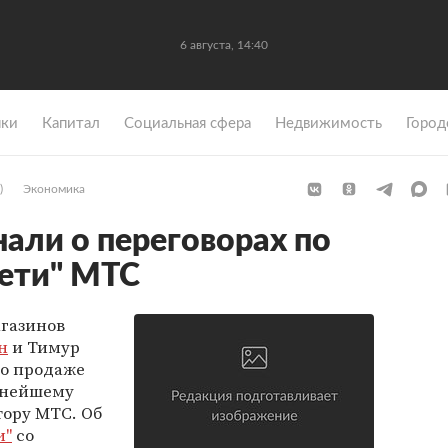
6 августа, 14:40
ки
Капитал
Социальная сфера
Недвижимость
Город
)
Экономика
нали о переговорах по
ети" МТС
газинов
н
и Тимур
 о продаже
упнейшему
тору МТС. Об
и"
со