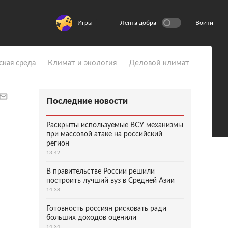
Игры
Лента добра
Войти
ская среда
Климат и экология
Деловой климат
Последние новости
Раскрыты используемые ВСУ механизмы
при массовой атаке на российский
регион
13:42
В правительстве России решили
построить лучший вуз в Средней Азии
14:38
Готовность россиян рисковать ради
больших доходов оценили
14:34