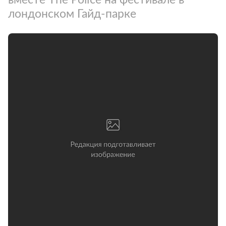
лондонском Гайд-парке