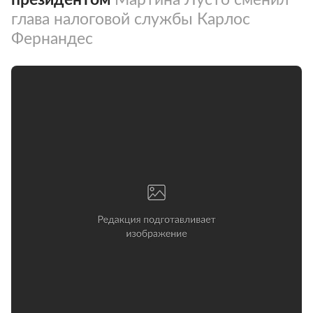
глава налоговой службы Карлос
Фернандес