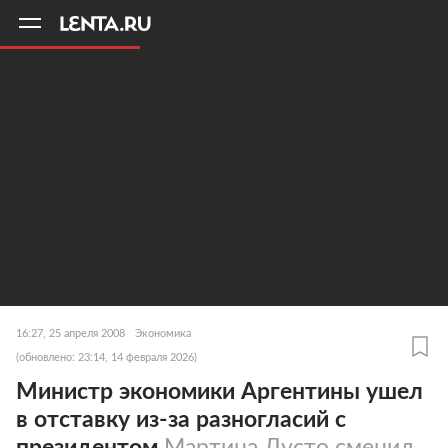
11
A
16:27, 25 апреля 2008
Экономика
(обновлено: 23:14, 14 февраля 2026)
Министр экономики Аргентины ушел
в отставку из-за разногласий с
президентом
Мартина Лусто сменил