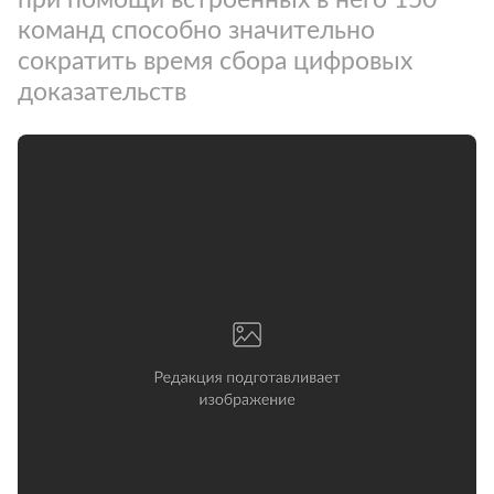
команд способно значительно
сократить время сбора цифровых
доказательств