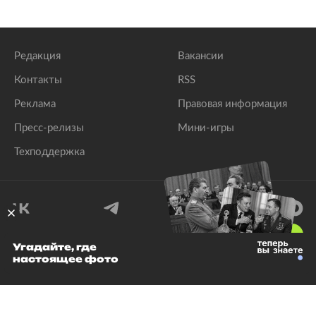
Редакция
Вакансии
Контакты
RSS
Реклама
Правовая информация
Пресс-релизы
Мини-игры
Техподдержка
18
+
Угадайте, где
настоящее фото
© 1999–2026 Все права защищены.
ООО «Лента.Ру»
Лента добра
деактивирована. Добро