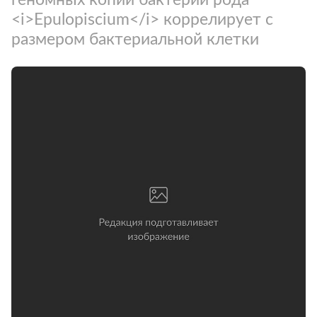
<i>Epulopiscium</i> коррелирует с
размером бактериальной клетки