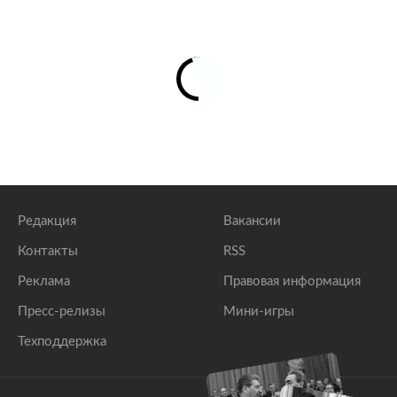
Редакция
Вакансии
Контакты
RSS
Реклама
Правовая информация
Пресс-релизы
Мини-игры
Техподдержка