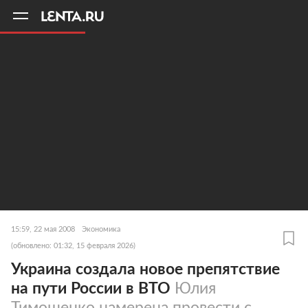
11
A
15:59, 22 мая 2008
Экономика
(обновлено: 01:32, 15 февраля 2026)
Украина создала новое препятствие
на пути России в ВТО
Юлия
Тимошенко намерена провести с