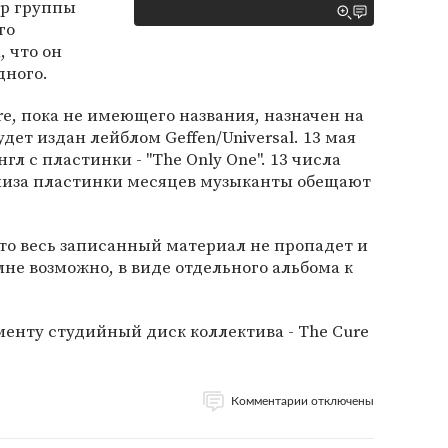
р группы
го
, что он
дного.
re, пока не имеющего названия, назначен на
удет издан лейблом Geffen/Universal. 13 мая
л с пластинки - "The Only One". 13 числа
елиза пластинки месяцев музыканты обещают
что весь записанный материал не пропадет и
лне возможно, в виде отдельного альбома к
енту студийный диск коллектива - The Cure
Комментарии отключены