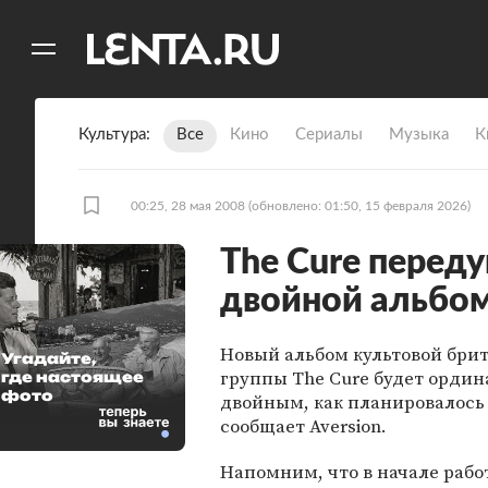
11
A
Культура
Все
Кино
Сериалы
Музыка
К
00:25, 28 мая 2008
(обновлено: 01:50, 15 февраля 2026)
The Cure перед
двойной альбо
Новый альбом культовой бри
Угадайте,
группы The Cure будет ордин
где настоящее
фото
двойным, как планировалось
сообщает Aversion.
Напомним, что в начале рабо