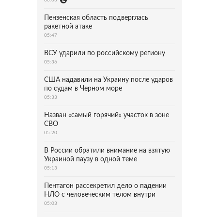
Пензенская область подверглась
ракетной атаке
05:47
ВСУ ударили по российскому региону
05:36
США надавили на Украину после ударов
по судам в Черном море
05:33
Назван «самый горячий» участок в зоне
СВО
05:20
В России обратили внимание на взятую
Украиной паузу в одной теме
05:13
Пентагон рассекретил дело о падении
НЛО с человеческим телом внутри
05:03