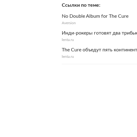
Ссылки по теме
No Double Album for The Cure
Aversion
Инди-рокеры готовят два трибью
lenta.ru
The Cure объедут пять континен
lenta.ru