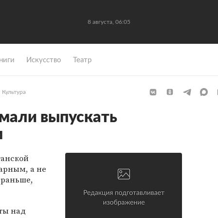
8 августа, 06:05
ниги
Искусство
Театр
Культура
умали выпускать
м
танской
арным, а не
 раньше,
ты над