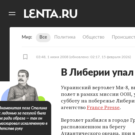
11
A
Мир
Все
Политика
Общество
Происшест
03:48, 1 июня 2008
(обновлено: 02:17, 15 февраля 2026)
В Либерии упал
Украинский вертолет Ми-8, 
полет в рамках миссии ООН, 
субботу на побережье Либери
агентство
France Presse
.
Знаменитая поза Сталина
с ладонью за пазухой была
Вертолет разбился в городе Г
не ради образа — так он
маскировал искалеченную в
расположенном на берегу
детстве руку
Атлантического океана, при