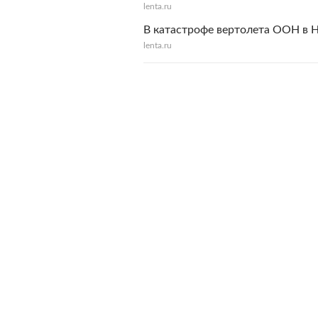
lenta.ru
В катастрофе вертолета ООН в Н
lenta.ru