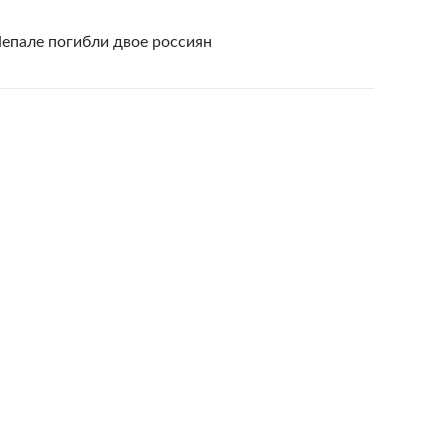
епале погибли двое россиян