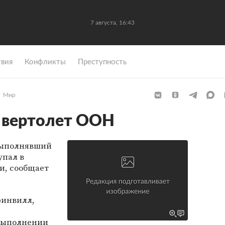
7 августа, 16:43
вия
Конфликты
Преступность
Мир
 вертолет ООН
выполнявший
упал в
и, сообщает
ринвилл,
 выполнении