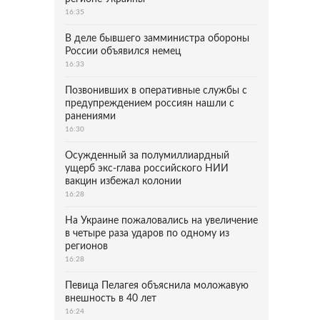
16:35
В деле бывшего замминистра обороны
России объявился немец
16:33
Позвонивших в оперативные службы с
предупреждением россиян нашли с
ранениями
16:30
Осужденный за полумиллиардный
ущерб экс-глава российского НИИ
вакцин избежал колонии
16:28
На Украине пожаловались на увеличение
в четыре раза ударов по одному из
регионов
16:28
Певица Пелагея объяснила моложавую
внешность в 40 лет
16:24