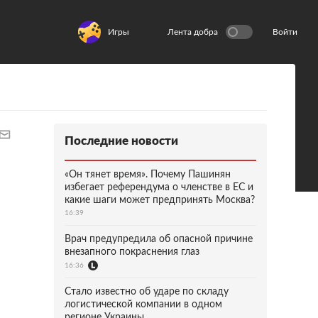
Игры
Лента добра
Войти
Последние новости
«Он тянет время». Почему Пашинян
избегает референдума о членстве в ЕС и
какие шаги может предпринять Москва?
16:39
Врач предупредила об опасной причине
внезапного покраснения глаз
16:36
Стало известно об ударе по складу
логистической компании в одном
регионе Украины