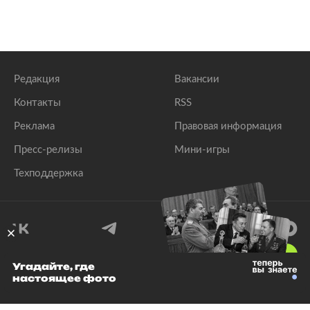
Редакция
Вакансии
Контакты
RSS
Реклама
Правовая информация
Пресс-релизы
Мини-игры
Техподдержка
18
+
Угадайте, где
настоящее фото
© 1999–2026 Все права защищены.
ООО «Лента.Ру»