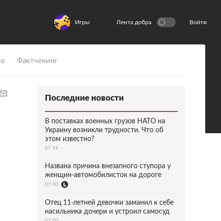
Игры
Лента добра
Войти
ио
Фактчекинг
Последние новости
В поставках военных грузов НАТО на
Украину возникли трудности. Что об
этом известно?
07:14
Названа причина внезапного ступора у
женщин-автомобилисток на дороге
07:00
Отец 11-летней девочки заманил к себе
насильника дочери и устроил самосуд
07:00