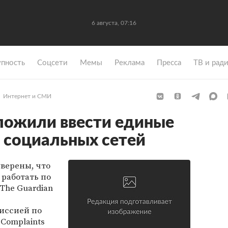
6 августа, 07:16
упность
Coцсети
Мемы
Реклама
Пресса
ТВ и рад
Интернет и СМИ
ложили ввести единые
 социальных сетей
уверены, что
работать по
The Guardian
иссией по
 Complaints