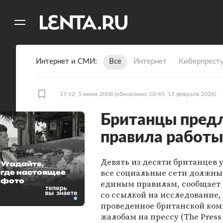
11
A
Интернет и СМИ
Все
Интернет
Киберпрест
17:12, 5 июня 2008
(обновлено: 02:45, 15 февраля 2026)
Британцы пред
правила работы
Девять из десяти британцев 
Угадайте,
все социальные сети должны 
где настоящее
фото
единым правилам, сообщает 
со ссылкой на исследование,
проведенное британской ком
жалобам на прессу (The Press