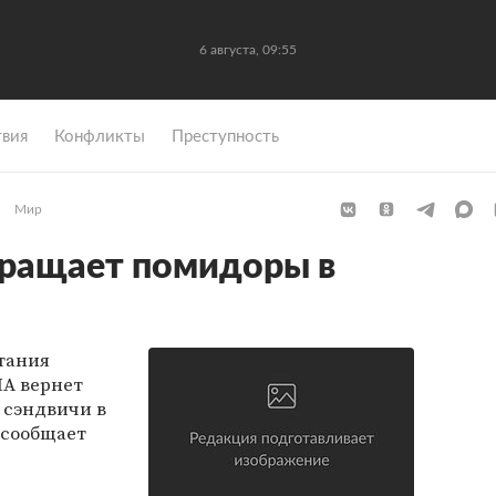
6 августа, 09:55
вия
Конфликты
Преступность
Мир
вращает помидоры в
тания
ША вернет
 сэндвичи в
 сообщает