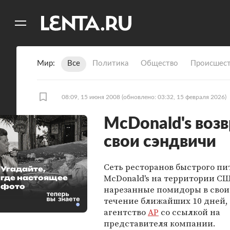
11
A
Мир
Все
Политика
Общество
Происшест
08:09, 15 июня 2008
(обновлено: 03:32, 15 февраля 2026)
McDonald's воз
свои сэндвичи
Сеть ресторанов быстрого пи
Угадайте,
McDonald's на территории С
где настоящее
фото
нарезанные помидоры в свои
течение ближайших 10 дней,
агентство
AP
со ссылкой на
представителя компании.