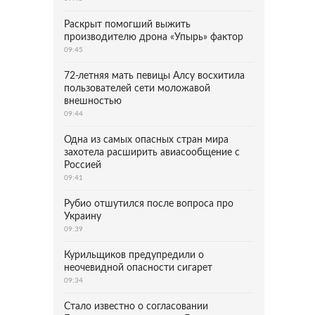
Раскрыт помогший выжить
производителю дрона «Упырь» фактор
09:45
72-летняя мать певицы Алсу восхитила
пользователей сети моложавой
внешностью
09:44
Одна из самых опасных стран мира
захотела расширить авиасообщение с
Россией
09:41
Рубио отшутился после вопроса про
Украину
09:39
Курильщиков предупредили о
неочевидной опасности сигарет
09:34
Стало известно о согласовании