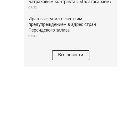
Батраковым контракта с «Галатасараем»
09:32
Иран выступил с жестким
предупреждением в адрес стран
Персидского залива
09:31
Все новости