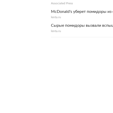
Associated Press
McDonald's уберет помидоры из 
lenta.ru
Сырые помидоры вызвали вспышк
lenta.ru