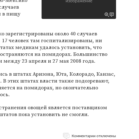
ью-Мексико
случаев
я в пищу
ко зарегистрированы около 40 случаев
 17 человек там госпитализированы, ни
штатах медикам удалось установить, что
остраняются на помидорах. Большинство
 между 23 апреля и 27 мая 2008 года.
ись в штатах Аризона, Юта, Колорадо, Канзас,
 В этих штатах власти также подозревают,
яется на помидорах, но окончательно
ось.
остранения овощей является поставщиком
штатов пока установить не смогли.
Комментарии отключены