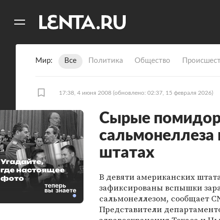
11
A
Мир
Все
Политика
Общество
Происшест
17:38, 4 июня 2008
(обновлено: 02:37, 15 февраля 2026)
Сырые помидор
сальмонеллеза 
штатах
Угадайте,
где настоящее
В девяти американских штат
фото
зафиксированы вспышки зар
сальмонеллезом, сообщает C
Представители департамент