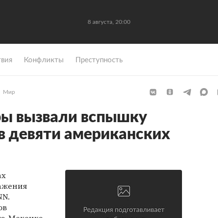
8 августа, 20:00
вия
Конфликты
Преступность
Мир
ы вызвали вспышку
в девяти американских
ах
ажения
NN.
ов