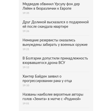
Медведев обвинил Урсулу фон дер
Ляйен в безразличии к Европе
19:35
Друг Долиной высказался о подаренной
ей после скандала квартире
19:26
Немецкие резервисты оказались
вынуждены забирать у военных оружие
19:21
В Болгарии допустили принадлежность
взорвавшегося дрона ВСУ
19:12
Хантер Байден заявил о
прогрессировании рака у отца
19:10
Названы наиболее вероятные авторы
голов «Зенита» в матче с «Родиной»
19:01