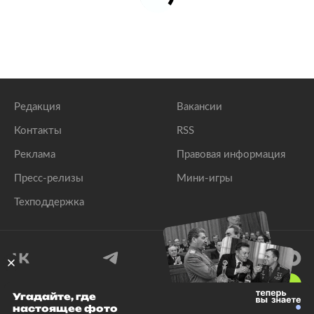
Редакция
Вакансии
Контакты
RSS
Реклама
Правовая информация
Пресс-релизы
Мини-игры
Техподдержка
18
+
Угадайте, где
настоящее фото
© 1999–2026 Все права защищены.