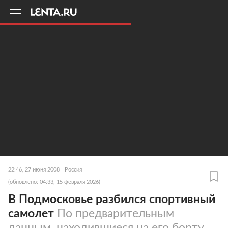
11
A
22:46, 27 июня 2008
Россия
(обновлено: 04:33, 15 февраля 2026)
В Подмосковье разбился спортивный
самолет
По предварительным
данным, находившиеся на его борту