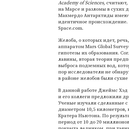
Academy of Sciences
, считают,
на Марсе и разломы в сухих 
Макмердо Антарктиды имею
идентичное происхождение. 
Space.com.
Желоба, о которых идет, реч
аппаратом Mars Global Surve
гипотезы их образования. Со
лавины, вторая теория предпо
выброса подземных вод, котор
пор исследователи не обнару
в районе желобов были сухие
В данной работе Джеймс Хэд 
и его коллеги предложили д
Ученые изучали сделанные с
диаметром 10,5 километров, 
Кратера Ньютона. По результ
период от 10 до 20 миллионов
покрыта ледником, при таяни