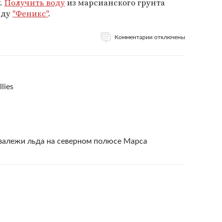
.
Получить воду
из марсианского грунта
нду
"Феникс"
.
Комментарии отключены
lies
залежи льда на северном полюсе Марса