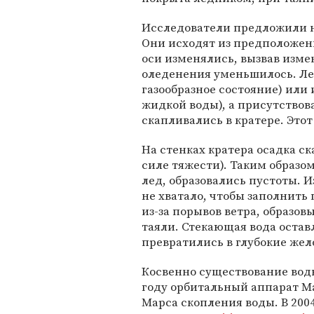
Исследователи предложили 
Они исходят из предположени
оси изменялись, вызвав изме
оледенения уменьшилось. Ле
газообразное состояние) или 
жидкой воды), а присутство
скапливались в кратере. Этот
На стенках кратера осадка с
силе тяжести). Таким образом
лед, образовались пустоты. 
не хватало, чтобы заполнить
из-за порывов ветра, образов
таяли. Стекающая вода остав
превратились в глубокие жел
Косвенно существование воды
году орбитальный аппарат M
Марса скопления воды. В 200