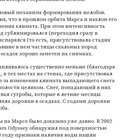
новый механизм формирования желобов.
я, что в прошлом орбита Марса и наклон его
нения климата. При этом интенсивность
д сублимировался (переходил сразу в
испарялся (то есть, присутствовала стадия
вавшие в нем частицы скальных пород
 осадок хорошо заметен на снимках.
капливалось существенно меньше (благодаря
, в тех местах на стенах, где присутствовал
Из-за изменения климата выпадающего снега
 полости целиком. Снег, попадающий в них
ывал сугробы, которые в летние месяцы
ляла дорожки в осадках. С годами дорожки
оба.
 на Марсе было доказано уже давно. В 2002
ars Odyssey обнаружил под поверхностью
4 году признаки наличия воды нашли