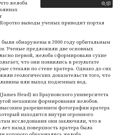
 что желоба
долинах
т
Коротко выводы ученых приводит портал
ь, были обнаружены в 2000 году орбитальным
yor. Ученые предложили две основных
гласно первой, желоба сформировали сухие
лагает, что они появились в результате
ые стекали по стене кратера. Однако до сих
жили геологических доказательств того, что
 лавины или выход подземных вод.
(James Head) из Брауновского университета
ругой механизм формирования желобов.
 высоким разрешением фотографии кратера
который находится внутри огромного
атам исследования они заключили, что в
 лет назад поверхность кратера была
и которого образовались желоба.