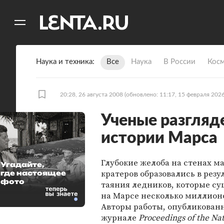
11
A
Наука и техника
Все
Наука
В России
Кос
20:28, 26 августа 2008
(обновлено: 11:17, 15 февраля 2026
Ученые разгляд
истории Марса
Глубокие желоба на стенах м
Угадайте,
кратеров образовались в резу
где настоящее
фото
таяния ледников, которые с
на Марсе несколько миллионо
Авторы работы, опубликован
журнале
Proceedings of the Na