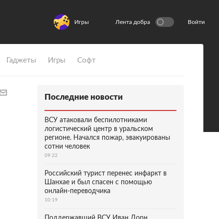
Игры
Лента добра
Войти
Гаджеты
Игры
Софт
Последние новости
ВСУ атаковали беспилотниками
логистический центр в уральском
регионе. Начался пожар, эвакуированы
сотни человек
09:22
Российский турист перенес инфаркт в
Шанхае и был спасен с помощью
онлайн-переводчика
10:19
Поддержавший ВСУ Иван Дорн