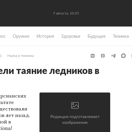
7 августа, 10:25
мос
Оружие
История
Здоровье
Будущее
Техника
)
Наука и техника
ели таяние ледников в
арсианских
льтате
уществовали
в лет назад.
ной в
tional