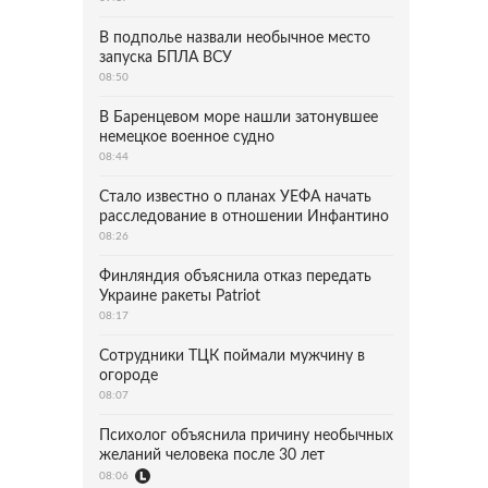
В подполье назвали необычное место
запуска БПЛА ВСУ
08:50
В Баренцевом море нашли затонувшее
немецкое военное судно
08:44
Стало известно о планах УЕФА начать
расследование в отношении Инфантино
08:26
Финляндия объяснила отказ передать
Украине ракеты Patriot
08:17
Сотрудники ТЦК поймали мужчину в
огороде
08:07
Психолог объяснила причину необычных
желаний человека после 30 лет
08:06