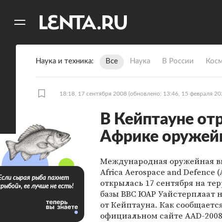
11
A
Наука и техника
Все
Наука
В России
Кос
18:18, 17 сентября 2008
(обновлено: 13:46, 15 февраля 20
В Кейптауне от
Африке оружей
Международная оружейная в
Africa Aerospace and Defence 
Если сырая рыба пахнет
открылась 17 сентября на те
«рыбой», ее лучше не есть!
базы ВВС ЮАР Уайстерплаат 
от Кейптауна. Как сообщаетс
официальном сайте AAD-2008,