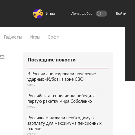
Игры
Лента добра
Войти
Гаджеты
Игры
Софт
Последние новости
В России анонсировали появление
ударных «Кубов» в зоне СВО
08:12
Российская теннисистка победила
первую ракетку мира Соболенко
09:29
Россиянам назвали необходимую
зарплату для максимума пенсионных
баллов
09:17