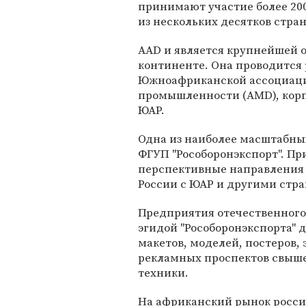
принимают участие более 20
из нескольких десятков стра
AAD и является крупнейшей 
континенте. Она проводится 
Южноафриканской ассоциаци
промышленности (AMD), кор
ЮАР.
Одна из наиболее масштабны
ФГУП "Рособоронэкспорт". П
перспективные направления 
России с ЮАР и другими стр
Предприятия отечественног
эгидой "Рособоронэкспорта"
макетов, моделей, постеров,
рекламных проспектов свыше
техники.
На африканский рынок росс