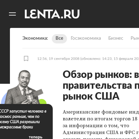
11
A
Экономика
Все
Госэкономика
Бизнес
Рын
12:56, 19 сентября 2008
(обновлено: 14:23, 15 февраля 20
Обзор рынков: 
правительства
рынок США
Американские фондовые ин
СССР запустил человека в
космос раньше, чем по
взлетели по итогам торгов 18
всему США разрешили
за информации о том, что
межрасовые браки
Администрация США и ФРС г