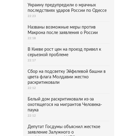
Украину предупредили о мрачных
последствиях ударов России по Одессе
22:23
Названы возможные меры против
Макрона после заявления о России
22:18
В Киеве рост цен на проезд привел к
серьезной проблеме
22:17
Сбор на подсветку Эйфелевой башни в
цвета флага Молдавии жестко
раскритиковали
22:12
Белый дом раскритиковали из-за
охотящегося на мигрантов Человека-
паука
22:12
Депутат Госдумы объяснил жесткое
заявление Залужного о