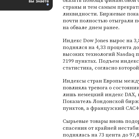
оказать помощь финансовой 
страны и тем самым прекрат
ликвидности. Биржевые пока
почти полностью отыграли п
на обвале днем ранее.
Индекс Dow Jones вырос на 3,
поднялся на 4,33 процента до
высоких технологий Nasdaq п
2199 пунктах. Подъем индекс
статистика, согласно которо
Индексы стран Европы между
повлияла тревога о состоянии
лишь немецкий индекс DAX, в
Показатель Лондонской биржи
пунктов, а французский CAC40
Сырьевые товары вновь подор
спасения от крайней нестаб
поднялась на 73 цента до 97,