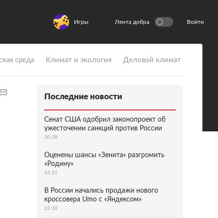
Игры
Лента добра
Войти
ская среда
Климат и экология
Деловой климат
Последние новости
Сенат США одобрил законопроект об
ужесточении санкций против России
20:28
Оценены шансы «Зенита» разгромить
«Родину»
22:31
В России начались продажи нового
кроссовера Umo с «Яндексом»
22:30