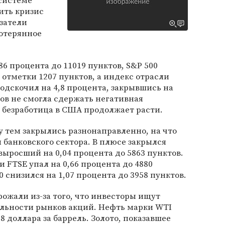
системе
ить кризис
затели
отерянное
86 процента до 11019 пунктов, S&P 500
 отметки 1207 пунктов, а индекс отрасли
одскочил на 4,8 процента, закрывшись на
ов не смогла сдержать негативная
й безработица в США продолжает расти.
 тем закрылись разнонаправленно, на что
 банковского сектора. В плюсе закрылся
ыросший на 0,04 процента до 5863 пунктов.
 FTSE упал на 0,66 процента до 4880
 снизился на 1,07 процента до 3958 пунктов.
ожали из-за того, что инвесторы ищут
ильности рынков акций. Нефть марки WTI
88 доллара за баррель. Золото, показавшее