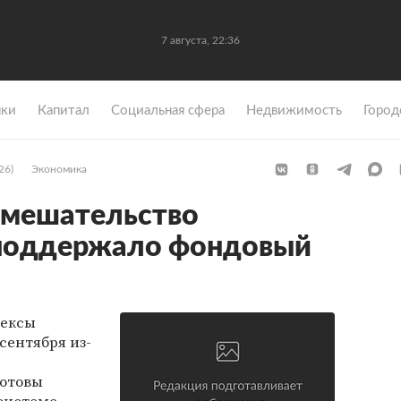
7 августа, 22:36
ки
Капитал
Социальная сфера
Недвижимость
Город
26)
Экономика
вмешательство
 поддержало фондовый
дексы
 сентября из-
отовы