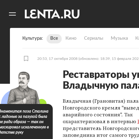
11
A
Культура
Все
Кино
Сериалы
Музыка
К
20:53, 17 октября 2008
(обновлено: 18:39, 15 февраля 202
Реставраторы у
Владычную пал
Владычная (Грановитая) пала
Новгородского кремля "вывед
Знаменитая поза Сталина
аварийного состояния". Так
с ладонью за пазухой была
охарактеризовал в интервью
не ради образа — так он
представитель Новгородского
маскировал искалеченную в
детстве руку
заповедника итог самого тру