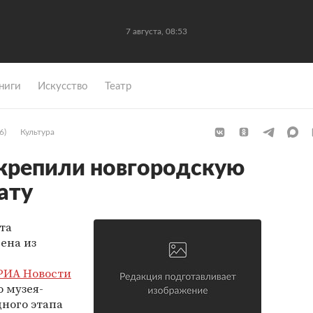
7 августа, 08:53
ниги
Искусство
Театр
6)
Культура
крепили новгородскую
ату
та
ена из
РИА Новости
 музея-
дного этапа