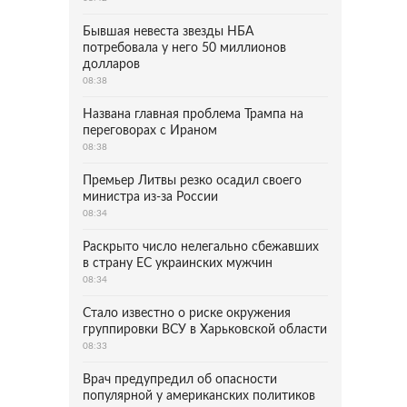
Бывшая невеста звезды НБА
потребовала у него 50 миллионов
долларов
08:38
Названа главная проблема Трампа на
переговорах с Ираном
08:38
Премьер Литвы резко осадил своего
министра из-за России
08:34
Раскрыто число нелегально сбежавших
в страну ЕС украинских мужчин
08:34
Стало известно о риске окружения
группировки ВСУ в Харьковской области
08:33
Врач предупредил об опасности
популярной у американских политиков