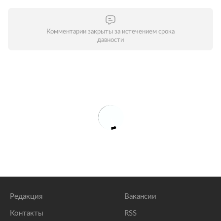
Комментарии закрыты за истечением срока
давности
Редакция
Вакансии
Контакты
RSS