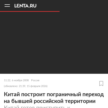
11
A
11:22, 6 ноября 2008
Россия
(обновлено: 21:39, 15 февраля 2026)
Китай построит пограничный переход
на бывшей российской территории
Китай готов приступить к