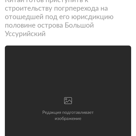
строительству погрперехода на
отошедшей под его юрисдикцию
половине острова Большой
Уссурийский