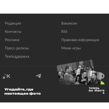
Редакция
Вакансии
Контакты
RSS
Реклама
Правовая информация
Пресс-релизы
Мини-игры
Техподдержка
18
+
Угадайте, где
настоящее фото
© 1999–2026 Все права защищены.
ООО «Лента.Ру»
Лента добра