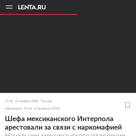
11
A
15:35, 19 ноября 2008
Россия
(обновлено: 23:46, 15 февраля 2026)
Шефа мексиканского Интерпола
арестовали за связи с наркомафией
Начальник мексиканского отделения