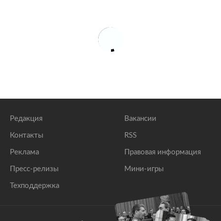
Редакция
Вакансии
Контакты
RSS
Реклама
Правовая информация
Пресс-релизы
Мини-игры
Техподдержка