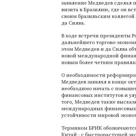
заявление Медведев сделал 
визита в Бразилию, где он вс
своим бразильским коллегой
да Силва.
В ходе встречи президенты Р
дальнейшего торгово-экономи
этом Медведев и да Силва о
новой международной финанс
новым более четким правила
О необходимости реформиро
Медведев заявлял в конце окт
необходимо начать с повыш
финансовых институтов и ул
того, Медведев также высказ
международных финансовых ц
устойчивости мировой эконо
Термином БРИК обозначаются 
Китай - с быстрорастущей эк