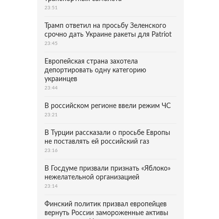
23:51
Трамп ответил на просьбу Зеленского
срочно дать Украине ракеты для Patriot
23:45
Европейская страна захотела
депортировать одну категорию
украинцев
23:44
В российском регионе ввели режим ЧС
23:21
В Турции рассказали о просьбе Европы
не поставлять ей российский газ
23:16
В Госдуме призвали признать «Яблоко»
нежелательной организацией
23:14
Финский политик призвал европейцев
вернуть России замороженные активы