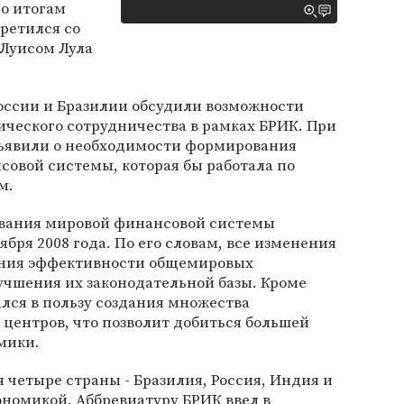
по итогам
третился со
 Луисом Лула
оссии и Бразилии обсудили возможности
ческого сотрудничества в рамках БРИК. При
бъявили о необходимости формирования
овой системы, которая бы работала по
м.
вания мировой финансовой системы
ября 2008 года. По его словам, все изменения
ения эффективности общемировых
учшения их законодательной базы. Кроме
ался в пользу создания множества
ентров, что позволит добиться большей
мики.
четыре страны - Бразилия, Россия, Индия и
ономикой. Аббревиатуру БРИК ввел в