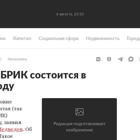
6 августа, 23:52
ки
Капитал
Социальная сфера
Недвижимость
Город
)
Экономика
БРИК состоится в
оду
ровне
итая (так
ИК)
у, заявил
Медведев
. Об
 Такое