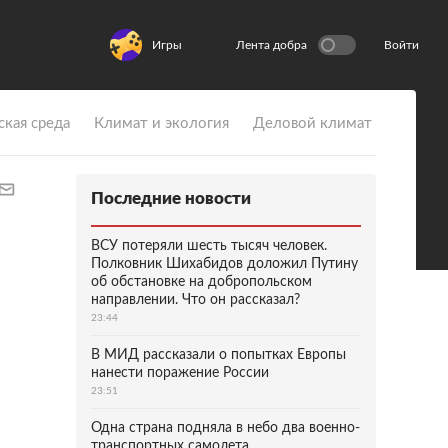
Игры
Лента добра
Войти
ская среда
Климат и экология
Деловой климат
Последние новости
ВСУ потеряли шесть тысяч человек.
Полковник Шихабидов доложил Путину
об обстановке на добропольском
направлении. Что он рассказал?
23:44
В МИД рассказали о попытках Европы
нанести поражение России
23:51
Одна страна подняла в небо два военно-
транспортных самолета