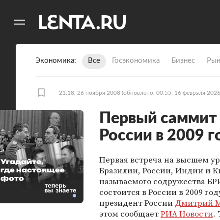
11
A
Экономика
Все
Госэкономика
Бизнес
Рын
21:18, 26 ноября 2008
(обновлено: 00:55, 16 февраля 2026
Первый саммит 
России в 2009 г
Первая встреча на высшем у
Угадайте,
Бразилии, России, Индии и К
где настоящее
фото
называемого содружества БР
состоится в России в 2009 год
президент России
Дмитрий 
этом сообщает
РИА Новости
.