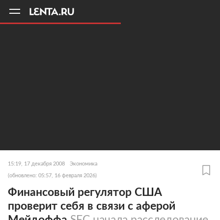
11
A
15:19, 17 декабря 2008
Экономика
(обновлено: 05:57, 16 февраля 2026)
Финансовый регулятор США
проверит себя в связи с аферой
Мейдоффа
SEC начала расследование