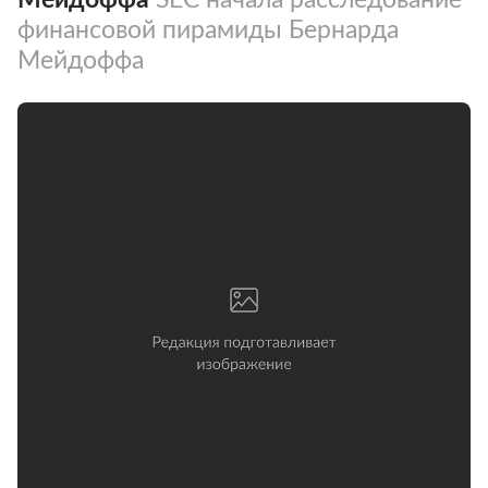
финансовой пирамиды Бернарда
Мейдоффа