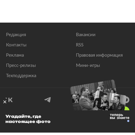
Редакция
Вакансии
Контакты
RSS
Реклама
Правовая информация
Пресс-релизы
Мини-игры
Техподдержка
18
+
Угадайте, где
настоящее фото
© 1999–2026 Все права защищены.
ООО «Лента.Ру»