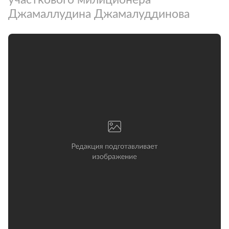
Джамаллудина Джамалуддинова